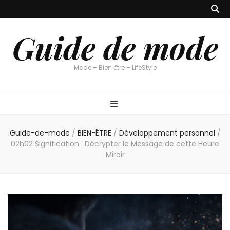
Guide de mode
Mode – Bien être – LifeStyle
Guide-de-mode
/
BIEN-ÊTRE
/
Développement personnel
/
02h02 Signification : Décrypter le Message de cette Heure
Miroir