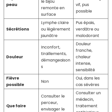
le bijou
peau
vif, pus
remonte en
possible
surface
Lymphe claire
Pus épais,
Sécrétions
ou légèrement
verdâtre ou
jaunâtre
malodorant
Douleur
Inconfort,
franche,
tiraillements,
Douleur
chaleur
démangeaison
intense,
s
sensibilité
Fièvre
Oui, dans les
Non
possible
cas sévères
Consulter un
Consulter le
médecin,
perceur,
Que faire
traitement
envisager le