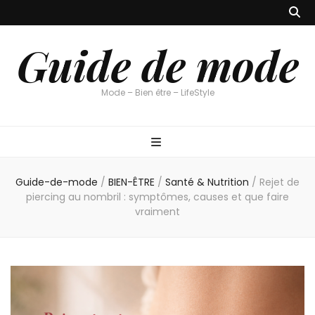
Guide de mode
Mode – Bien être – LifeStyle
Guide-de-mode
/
BIEN-ÊTRE
/
Santé & Nutrition
/
Rejet de
piercing au nombril : symptômes, causes et que faire
vraiment