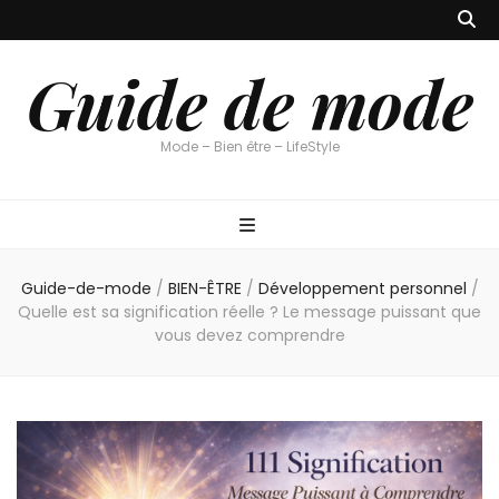
Guide de mode
Mode – Bien être – LifeStyle
Guide-de-mode
/
BIEN-ÊTRE
/
Développement personnel
/
Quelle est sa signification réelle ? Le message puissant que
vous devez comprendre